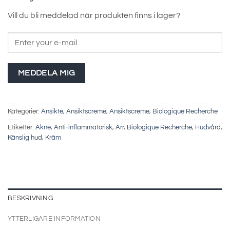
Vill du bli meddelad när produkten finns i lager?
MEDDELA MIG
Kategorier:
Ansikte
,
Ansiktscreme
,
Ansiktscreme
,
Biologique Recherche
Etiketter:
Akne
,
Anti-inflammatorisk
,
Ärr
,
Biologique Recherche
,
Hudvård
,
Känslig hud
,
Kräm
BESKRIVNING
YTTERLIGARE INFORMATION