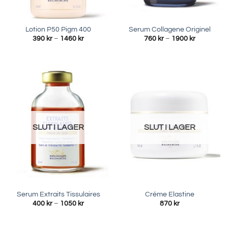
Lotion P50 Pigm 400
Serum Collagene Originel
Prisintervall:
Prisinterva
390
kr
–
1460
kr
760
kr
–
1900
kr
390 kr
760 kr
till
till
1460 kr
1900 kr
SLUT I LAGER
SLUT I LAGER
Serum Extraits Tissulaires
Créme Elastine
Prisintervall:
400
kr
–
1050
kr
870
kr
400 kr
till
1050 kr