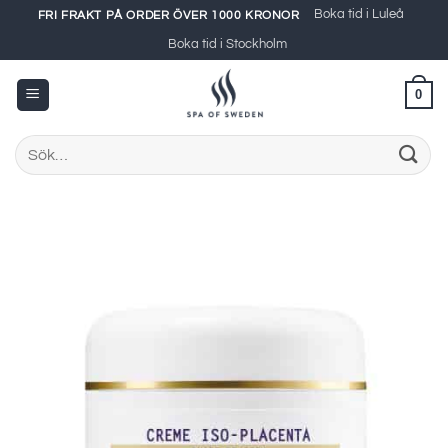
Skip
Boka tid i Luleå
FRI FRAKT PÅ ORDER ÖVER 1000 KRONOR
to
Boka tid i Stockholm
content
0
Sök
efter: