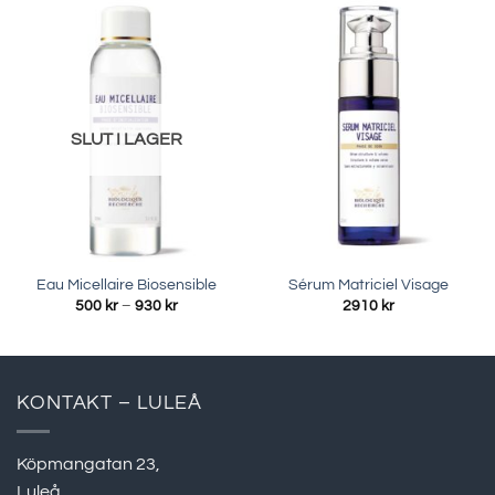
SLUT I LAGER
Eau Micellaire Biosensible
Sérum Matriciel Visage
Prisintervall:
500
kr
–
930
kr
2910
kr
500 kr
till
930 kr
KONTAKT – LULEÅ
Köpmangatan 23,
Luleå