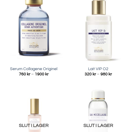
Serum Collagene Originel
Lait VIP O2
Prisintervall:
Prisinterval
760
kr
–
1900
kr
320
kr
–
980
kr
760 kr
320 kr
till
till
1900 kr
980 kr
SLUT I LAGER
SLUT I LAGER