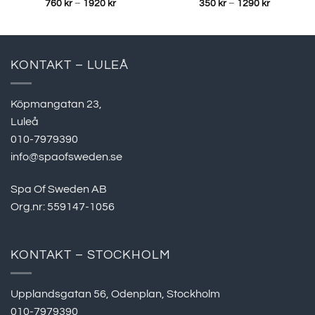
Prisintervall:
Prisinterva
760
kr
–
1920
kr
350
kr
–
1290
kr
760 kr
350 kr
till
till
1920 kr
1290 kr
KONTAKT – LULEÅ
Köpmangatan 23,
Luleå
010-7979390
info@spaofsweden.se
Spa Of Sweden AB
Org.nr: 559147-1056
KONTAKT – STOCKHOLM
Upplandsgatan 56, Odenplan, Stockholm
010-7979390