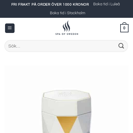
Skip
Boka tid i Luleå
FRI FRAKT PÅ ORDER ÖVER 1000 KRONOR
to
Boka tid i Stockholm
content
0
Sök
efter: