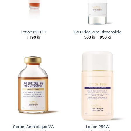
Lotion MC110
Eau Micellaire Biosensible
Prisinterval
1190
kr
500
kr
–
930
kr
500 kr
till
930 kr
Serum Amniotique VG
Lotion P50W