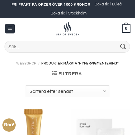
Skip
Boka tid i Luleå
FRI FRAKT PÅ ORDER ÖVER 1000 KRONOR
to
Boka tid i Stockholm
content
0
Sök
efter:
WEBBSHOP
/
PRODUKTER MÄRKTA ”HYPERPIGMENTERING”
FILTRERA
Rea!