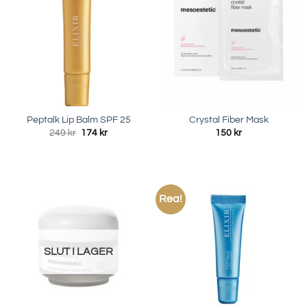
Peptalk Lip Balm SPF 25
Crystal Fiber Mask
Det
Det
249
kr
174
kr
150
kr
ursprungliga
nuvarande
priset
priset
var:
är:
249 kr.
174 kr.
Rea!
SLUT I LAGER