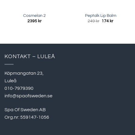
Cosmelan 2
Peptalk Lip Balm
Det
Det
2395
kr
249
kr
174
kr
ursprungliga
nuvarande
priset
priset
var:
är:
249 kr.
174 kr.
KONTAKT – LULEÅ
Köpmangatan 23,
Luleå
010-7979390
info@spaofsweden.se
Spa Of Sweden AB
Org.nr: 559147-1056