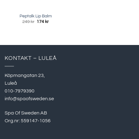
Peptalk Lip Balm
Det
Det
249
kr
174
kr
ursprungliga
nuvarande
priset
priset
var:
är:
249 kr.
174 kr.
KONTAKT – LULEÅ
Köpmangatan 23,
Luleå
010-7979390
info@spaofsweden.se
Spa Of Sweden AB
Org.nr: 559147-1056