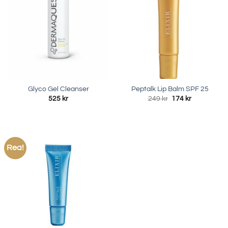
Glyco Gel Cleanser
Peptalk Lip Balm SPF 25
Det
Det
525
kr
249
kr
174
kr
ursprungliga
nuvarande
priset
priset
var:
är:
249 kr.
174 kr.
Rea!