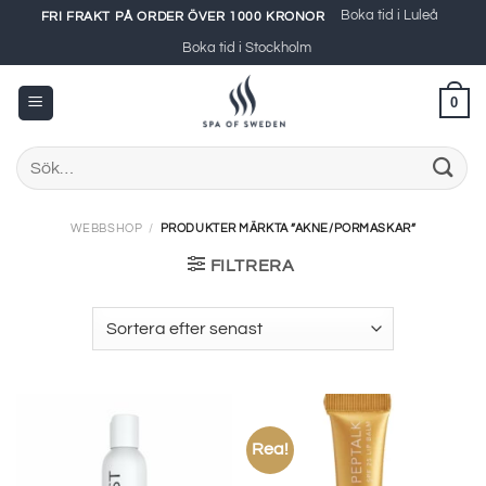
Skip
Boka tid i Luleå
FRI FRAKT PÅ ORDER ÖVER 1000 KRONOR
to
Boka tid i Stockholm
content
0
Sök
efter:
WEBBSHOP
/
PRODUKTER MÄRKTA ”AKNE/PORMASKAR”
FILTRERA
Rea!