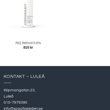
RiQ Retinol 0.6%
825
kr
KONTAKT – LULEÅ
Köpmangatan 23,
Luleå
010-7979390
info@spaofsweden.se