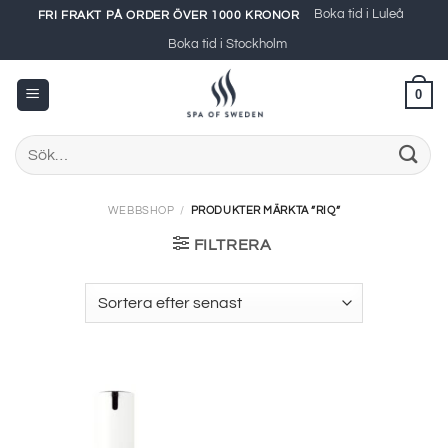
Skip
Boka tid i Luleå
FRI FRAKT PÅ ORDER ÖVER 1000 KRONOR
to
Boka tid i Stockholm
content
0
Sök
efter:
WEBBSHOP
/
PRODUKTER MÄRKTA ”RIQ”
FILTRERA