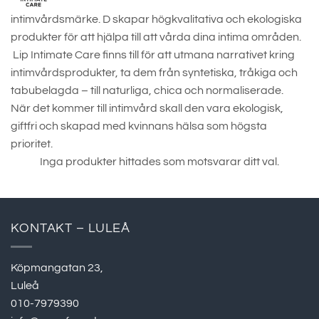
intimvårdsmärke. D skapar högkvalitativa och ekologiska
produkter för att hjälpa till att vårda dina intima områden.
Lip Intimate Care finns till för att utmana narrativet kring
intimvårdsprodukter, ta dem från syntetiska, tråkiga och
tabubelagda – till naturliga, chica och normaliserade.
När det kommer till intimvård skall den vara ekologisk,
giftfri och skapad med kvinnans hälsa som högsta
prioritet.
Inga produkter hittades som motsvarar ditt val.
KONTAKT – LULEÅ
Köpmangatan 23,
Luleå
010-7979390