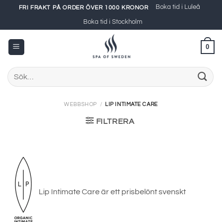
Skip
Boka tid i Luleå
FRI FRAKT PÅ ORDER ÖVER 1000 KRONOR
to
Boka tid i Stockholm
content
0
Sök
efter:
WEBBSHOP
/
LIP INTIMATE CARE
FILTRERA
Lip Intimate Care är ett prisbelönt svenskt