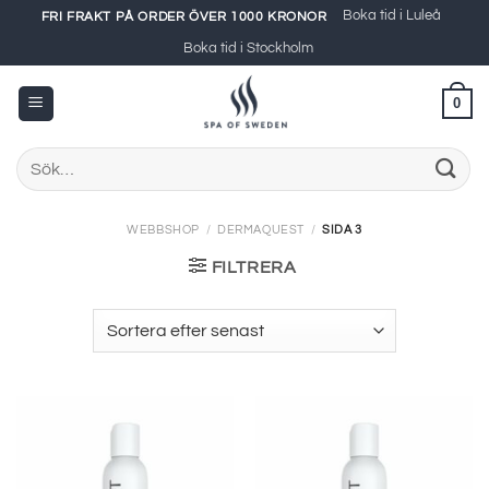
Skip
Boka tid i Luleå
FRI FRAKT PÅ ORDER ÖVER 1000 KRONOR
to
Boka tid i Stockholm
content
0
Sök
efter:
WEBBSHOP
/
DERMAQUEST
/
SIDA 3
FILTRERA