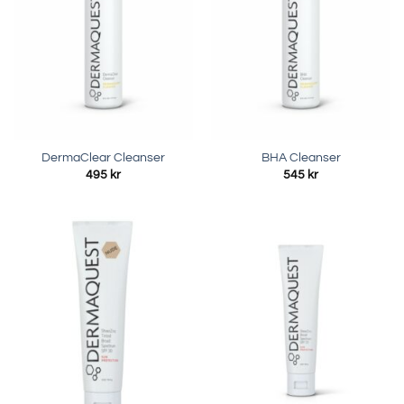
DermaClear Cleanser
BHA Cleanser
495
kr
545
kr