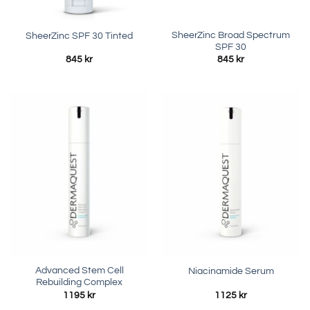
SheerZinc Broad Spectrum
SheerZinc SPF 30 Tinted
SPF 30
845
kr
845
kr
Advanced Stem Cell
Niacinamide Serum
Rebuilding Complex
1195
kr
1125
kr