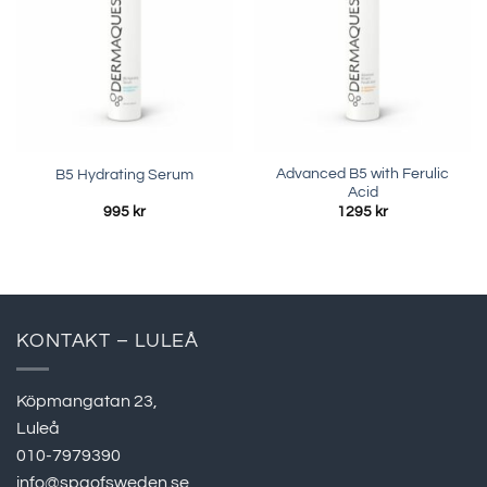
Advanced B5 with Ferulic
B5 Hydrating Serum
Acid
995
kr
1295
kr
KONTAKT – LULEÅ
Köpmangatan 23,
Luleå
010-7979390
info@spaofsweden.se