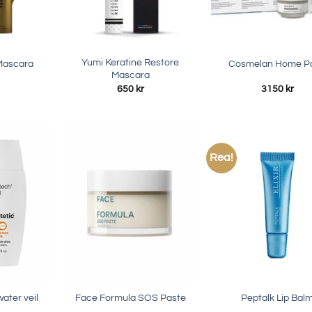
Yumi Keratine Restore
Mascara
Cosmelan Home P
Mascara
650
kr
3150
kr
Rea!
ter veil
Face Formula SOS Paste
Peptalk Lip Bal