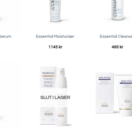
 Serum
Essential Moisturizer
Essential Cleans
1145
kr
495
kr
SLUT I LAGER