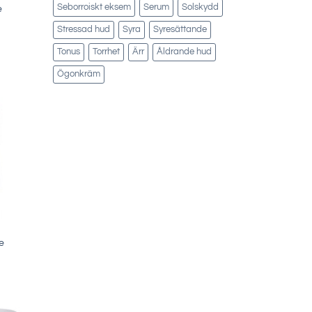
Seborroiskt eksem
Serum
Solskydd
e
Stressad hud
Syra
Syresättande
Tonus
Torrhet
Ärr
Åldrande hud
Ögonkräm
e