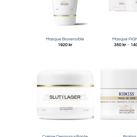
Masque Biosensible
Masque PIG
1920
kr
350
kr
–
14
SLUT I LAGER
Crème Dermopurifiante
Biokiss