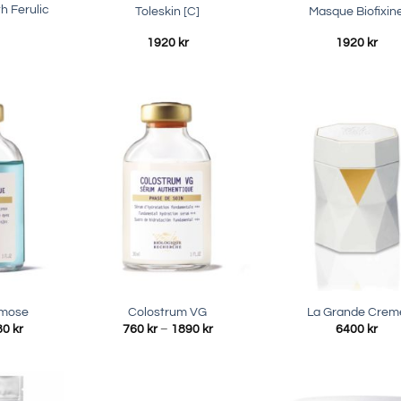
h Ferulic
Toleskin [C]
Masque Biofixin
1920
kr
1920
kr
smose
Colostrum VG
La Grande Crem
Prisintervall:
Prisintervall:
80
kr
760
kr
–
1890
kr
6400
kr
450 kr
760 kr
till
till
1180 kr
1890 kr