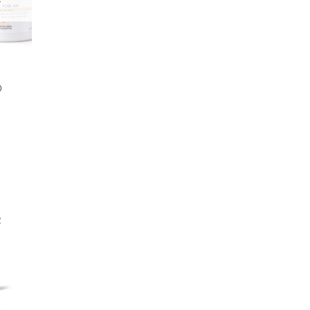
0
R
n