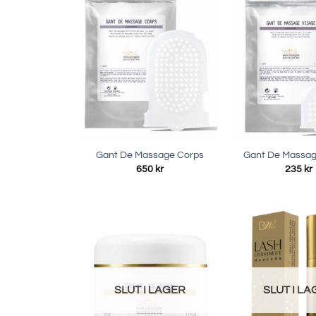
Gant De Massage Corps
Gant De Massag
650
kr
235
kr
SLUT I LAGER
SLUT I L