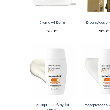
Crème VG Derm
DreamWeave 
960
kr
265
kr
Mesoprotech® hydra
Mesoprotech® wa
cream