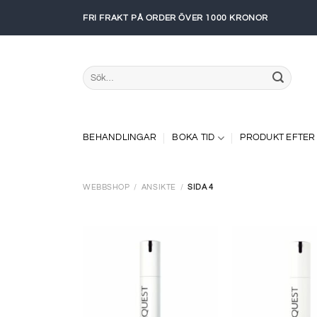
Skip
FRI FRAKT PÅ ORDER ÖVER 1000 KRONOR
to
content
Sök
efter:
BEHANDLINGAR
BOKA TID
PRODUKT EFTER
WEBBSHOP
/
ANSIKTE
/
SIDA 4