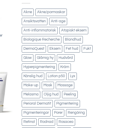
Akne
Akne/pormaskar
Ansiktsvatten
Anti-age
Anti-inflammatorisk
Atopiskt eksem
er
Biologique Recherche
Blandhud
DermaQuest
Eksem
Fet hud
Fukt
Glow
Glåmig hy
Hudvård
Hyperpigmentering
Kräm
Känslig hud
Lotion p50
Lyx
Make-up
Mask
Massage
Melasma
Oljig hud
Peeling
Perioral Dermatit
Pigmentering
Pigmenteringar
Porer
Rengöring
Retinol
Rodnad
Rosacea