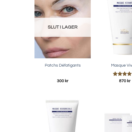
SLUT I LAGER
Patchs Défatigants
Masque Vi
Betygsatt
300
kr
870
kr
5.00
av 