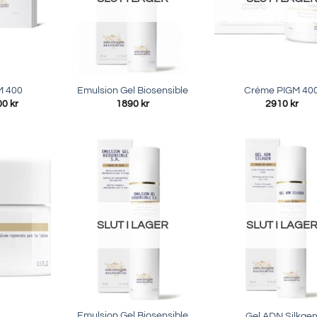
M 400
Emulsion Gel Biosensible
Crème PIGM 40
Prisintervall:
00
kr
1890
kr
2910
kr
350 kr
till
1400 kr
SLUT I LAGER
SLUT I LAGE
Emulsion Gel Biosensible
Gel ADN Silkge