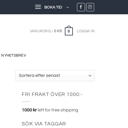
BOKA TID
0
VARUKORG /
0
KR
LOGGA IN
NYHETSBREV
FRI FRAKT ÖVER 1000:-
1000
kr
left for free shipping
SÖK VIA TAGGAR