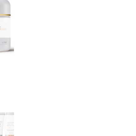
R
r
R