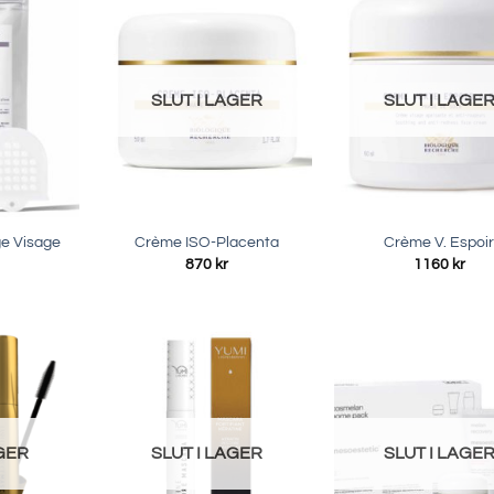
SLUT I LAGER
SLUT I LAGE
e Visage
Crème ISO-Placenta
Crème V. Espoi
870
kr
1160
kr
AGER
SLUT I LAGER
SLUT I LAGE