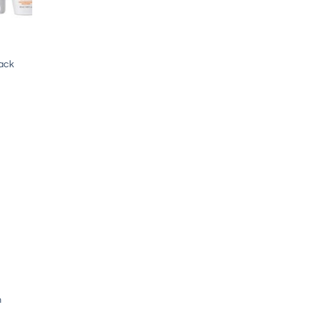
ack
m