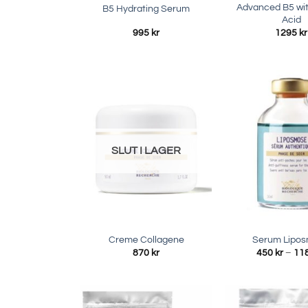
Advanced B5 wit
B5 Hydrating Serum
Acid
995
kr
1295
kr
SLUT I LAGER
Creme Collagene
Serum Lipo
870
kr
450
kr
–
11