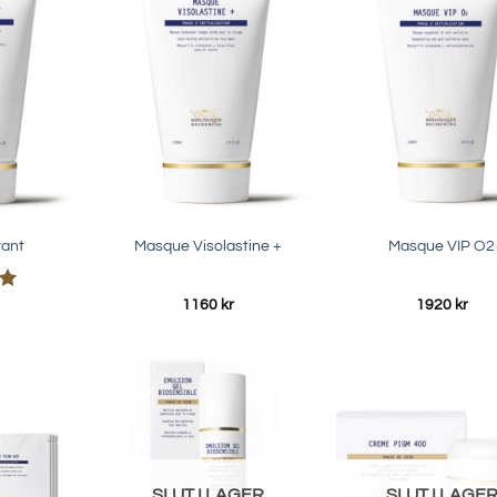
vant
Masque Visolastine +
Masque VIP O2
1160
kr
1920
kr
5
SLUT I LAGER
SLUT I LAGE